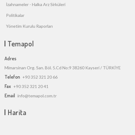
İzahnameler - Halka Arz Sirküleri
Politikalar
Yönetim Kurulu Raporları
Temapol
Adres
Mimarsinan Org. San. Böl. 5.Cd No:9 38260 Kayseri / TÜRKİYE
Telefon
+90 352 321 20 66
Fax
+90 352 321 20 41
Email
info@temapol.com.tr
Harita