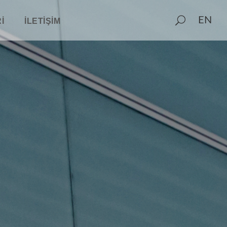
EN
I
İLETIŞIM