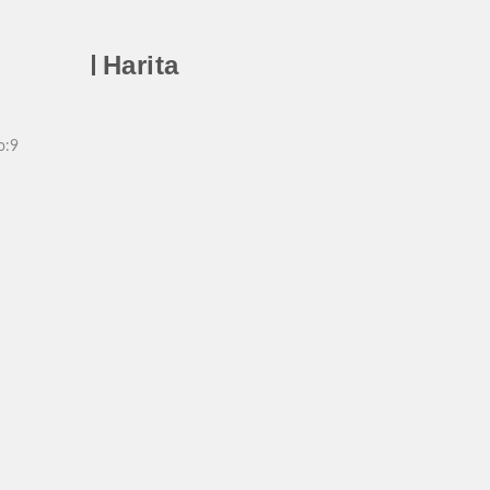
Harita
o:9