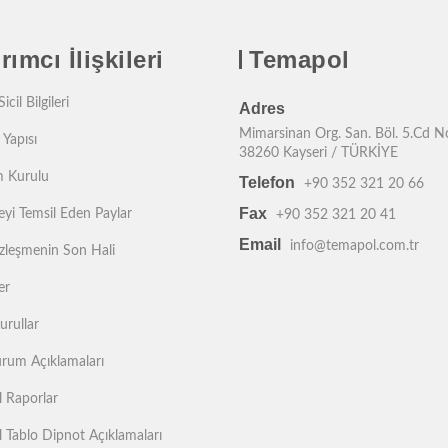
rımcı İlişkileri
Temapol
icil Bilgileri
Adres
Mimarsinan Org. San. Böl. 5.Cd N
 Yapısı
38260 Kayseri / TÜRKİYE
 Kurulu
Telefon
+90 352 321 20 66
Fax
yi Temsil Eden Paylar
+90 352 321 20 41
Email
info@temapol.com.tr
zleşmenin Son Hali
er
urullar
rum Açıklamaları
l Raporlar
l Tablo Dipnot Açıklamaları