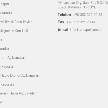
Mimarsinan Org. San. Böl. 5.Cd N
 Yapısı
38260 Kayseri / TÜRKİYE
 Kurulu
Telefon
+90 352 321 20 66
Fax
yi Temsil Eden Paylar
+90 352 321 20 41
Email
info@temapol.com.tr
zleşmenin Son Hali
er
urullar
rum Açıklamaları
l Raporlar
l Tablo Dipnot Açıklamaları
 Raporları
ler - Halka Arz Sirküleri
lar