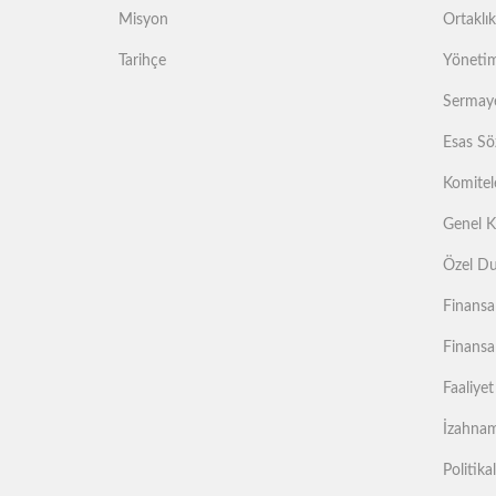
Misyon
Ortaklık
Tarihçe
Yönetim
Sermaye
Esas Sö
Komitel
Genel K
Özel Du
Finansa
Finansa
Faaliyet
İzahname
Politika