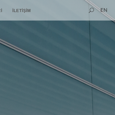
EN
I
İLETIŞIM