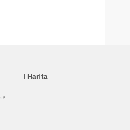
Harita
o:9