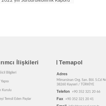
2022 yılı Sürdürülebilirlik Raporu
rımcı İlişkileri
Temapol
icil Bilgileri
Adres
Mimarsinan Org. San. Böl. 5.Cd N
 Yapısı
38260 Kayseri / TÜRKİYE
 Kurulu
Telefon
+90 352 321 20 66
Fax
yi Temsil Eden Paylar
+90 352 321 20 41