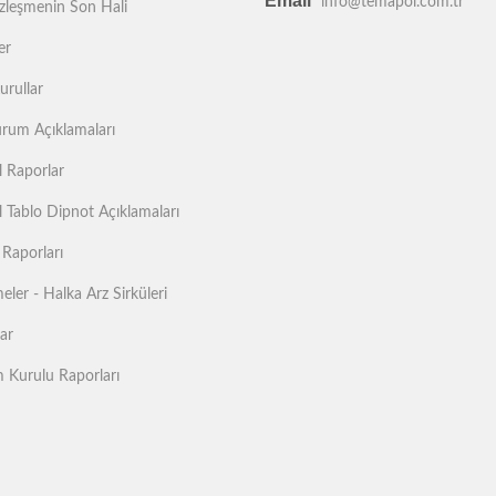
Email
info@temapol.com.tr
zleşmenin Son Hali
er
urullar
rum Açıklamaları
l Raporlar
l Tablo Dipnot Açıklamaları
 Raporları
ler - Halka Arz Sirküleri
lar
 Kurulu Raporları